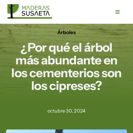
Saltar
al
Toggle
Navigat
contenido
Árboles
Inicio
¿Por qué el árbol
Empresa
más abundante en
los cementerios son
Servicios
los cipreses?
Productos
octubre 30, 2024
Trabajos
Blog