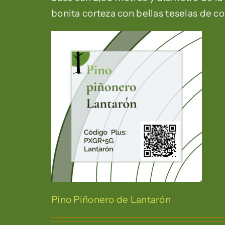
bonita corteza con bellas teselas de col
Pino Piñonero de Lantarón