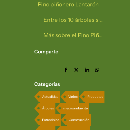
Pino piñonero Lantarón
Entre los 10 árboles singulares de Álava
Más sobre el Pino Piñonero, Pinus Pinea L.
Comparte
Categorías
Actualidad
Varios
Productos
Árboles
medioambiente
Patrocinios
Construcción