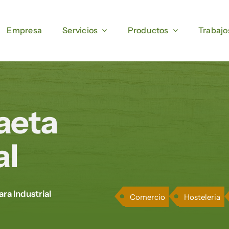
Empresa
Empresa
Servicios
Servicios
Productos
Productos
Trabajo
Trabajo
aeta
al
ra Industrial
Comercio
Hosteleria