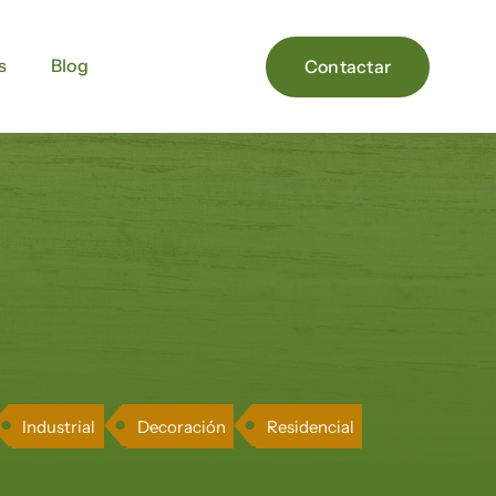
s
s
Blog
Blog
Contactar
Contactar
Industrial
Decoración
Residencial