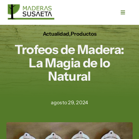
Saltar
al
Toggle
Navigat
contenido
Actualidad
,
Productos
Inicio
Trofeos de Madera:
Empresa
La Magia de lo
Natural
Servicios
Productos
agosto 29, 2024
Trabajos
Blog