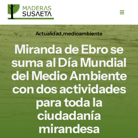
Saltar
al
Toggle
Navigat
contenido
Actualidad
,
medioambiente
Inicio
Miranda de Ebro se
Empresa
suma al Día Mundial
del Medio Ambiente
Servicios
con dos actividades
Productos
para toda la
ciudadanía
Trabajos
mirandesa
Blog