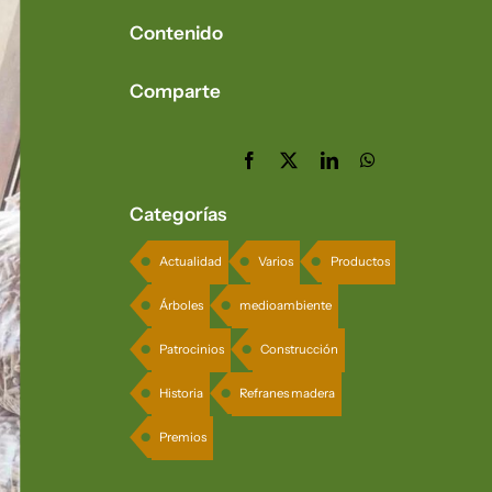
Contenido
Comparte
Categorías
Actualidad
Varios
Productos
Árboles
medioambiente
Patrocinios
Construcción
Historia
Refranes madera
Premios