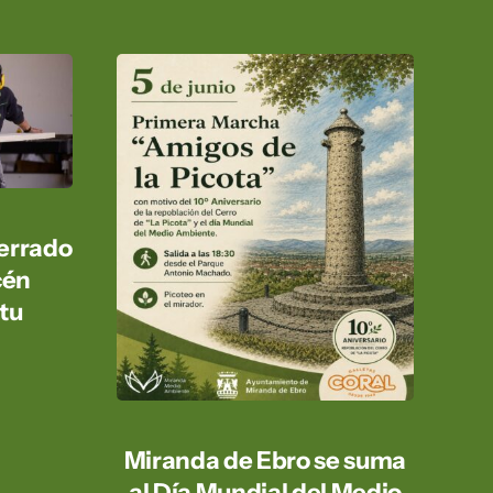
errado
cén
tu
Miranda de Ebro se suma
al Día Mundial del Medio