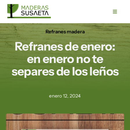
Saltar
al
Toggle
Navigat
contenido
Refranes madera
Inicio
Refranes de enero:
Empresa
en enero no te
separes de los leños
Servicios
Productos
enero 12, 2024
Trabajos
Blog