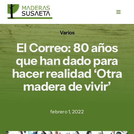
Saltar
al
Toggle
Navigat
contenido
Varios
Inicio
El Correo: 80 años
Empresa
que han dado para
hacer realidad ‘Otra
Servicios
madera de vivir’
Productos
febrero 1, 2022
Trabajos
Blog