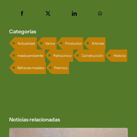
Categorías
Actualidad
Varios
Productos
Árboles
medioambiente
Patrocinios
Construcción
Historia
Refranes madera
Premios
Noticias relacionadas