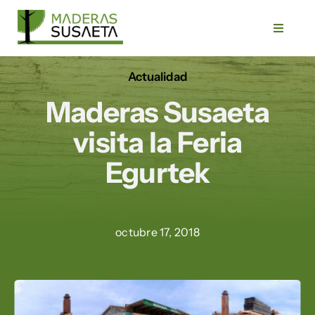
Saltar
al
Toggle
Navigat
contenido
Actualidad
Inicio
Maderas Susaeta
Empresa
visita la Feria
Egurtek
Servicios
Productos
octubre 17, 2018
Trabajos
Blog