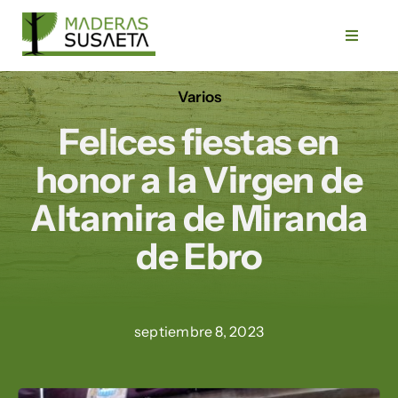
Saltar
al
Toggle
Navigat
contenido
Varios
Inicio
Felices fiestas en
Empresa
honor a la Virgen de
Altamira de Miranda
Servicios
de Ebro
Productos
septiembre 8, 2023
Trabajos
Blog