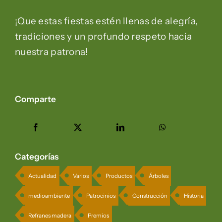
¡Que estas fiestas estén llenas de alegría,
tradiciones y un profundo respeto hacia
nuestra patrona!
Comparte
Categorías
Actualidad
Varios
Productos
Árboles
medioambiente
Patrocinios
Construcción
Historia
Refranes madera
Premios